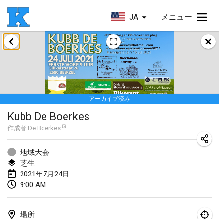
JA
メニュー
2021年5月
Husinec Kub Open
2021年5月22日
|
チェコ
アーカイブ済み
2021年6月
Kubb De Boerkes
East Coast Kubb Championship
作成者
De Boerkes
2021年6月5日
|
アメリカ合衆国
地域大会
中止
芝生
Vlaardingse Viking
2021年7月24日
2021年6月12日
|
オランダ
9:00 AM
MidSummer's Festival KUBB Tournament
2021年6月12日
|
アメリカ合衆国
場所