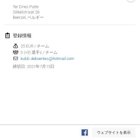
中止
Ter Dries Putte
Dreitannen Open
Sikkelstraat
26
2021年6月12日
|
スイス
Beerzel
,
ベルギー
Deutsche Meisterschaft 3+vs3+
登録情報
2021年6月19日
|
ドイツ
25 EUR / チーム
3 (+3) 選手s / チーム
Spring Fling Kubb Scrambler
kubb.deboerkes@hotmail.com
2021年6月19日
|
アメリカ合衆国
2021年7月15日
締切日
:
Portland Midsummer Festival Kubb Tournament
2021年6月19日
|
アメリカ合衆国
Tournoi de Kubb (KGF)
2021年6月26日
|
フランス
中止
Fisi Kubb Open
リスト表示
2021年6月26日
|
スイス
ウェブサイトを表示
表示中
53
トーナメント