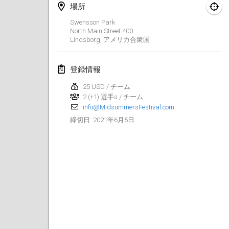
場所
中止
Dreitannen Open
Swensson Park
2021年6月12日
|
スイス
North Main Street
400
Lindsborg
,
アメリカ合衆国
Deutsche Meisterschaft 3+vs3+
2021年6月19日
|
ドイツ
登録情報
25 USD / チーム
Spring Fling Kubb Scrambler
2 (+1) 選手s / チーム
2021年6月19日
|
アメリカ合衆国
info@MidsummersFestival.com
2021年6月5日
締切日
:
Portland Midsummer Festival Kubb Tournament
2021年6月19日
|
アメリカ合衆国
Tournoi de Kubb (KGF)
2021年6月26日
|
フランス
中止
Fisi Kubb Open
2021年6月26日
|
スイス