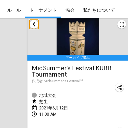
ルール
トーナメント
協会
私たちについて
2021年5月
Husinec Kub Open
2021年5月22日
|
チェコ
アーカイブ済み
2021年6月
MidSummer's Festival KUBB
Tournament
East Coast Kubb Championship
作成者
MidSummer's Festival
2021年6月5日
|
アメリカ合衆国
中止
地域大会
Vlaardingse Viking
芝生
2021年6月12日
|
オランダ
2021年6月12日
11:00 AM
MidSummer's Festival KUBB Tournament
2021年6月12日
|
アメリカ合衆国