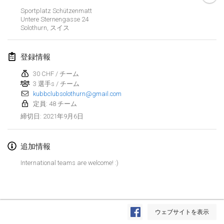
中止
Sportplatz Schützenmatt
Dreitannen Open
Untere Sternengasse
24
2021年6月12日
|
スイス
Solothurn
,
スイス
Deutsche Meisterschaft 3+vs3+
登録情報
2021年6月19日
|
ドイツ
30 CHF / チーム
3 選手s / チーム
Spring Fling Kubb Scrambler
kubbclubsolothurn@gmail.com
2021年6月19日
|
アメリカ合衆国
定員: 48 チーム
2021年9月6日
締切日
:
Portland Midsummer Festival Kubb Tournament
2021年6月19日
|
アメリカ合衆国
追加情報
Tournoi de Kubb (KGF)
International teams are welcome! :)
2021年6月26日
|
フランス
中止
Fisi Kubb Open
リスト表示
2021年6月26日
|
スイス
ウェブサイトを表示
表示中
53
トーナメント