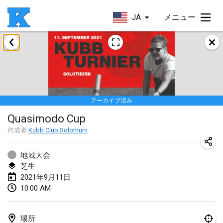
JA
メニュー
2021年5月
Husinec Kub Open
2021年5月22日
|
チェコ
アーカイブ済み
2021年6月
Quasimodo Cup
East Coast Kubb Championship
作成者
Kubb Club Solothurn
2021年6月5日
|
アメリカ合衆国
地域大会
中止
芝生
Vlaardingse Viking
2021年9月11日
2021年6月12日
|
オランダ
10:00 AM
MidSummer's Festival KUBB Tournament
2021年6月12日
|
アメリカ合衆国
場所