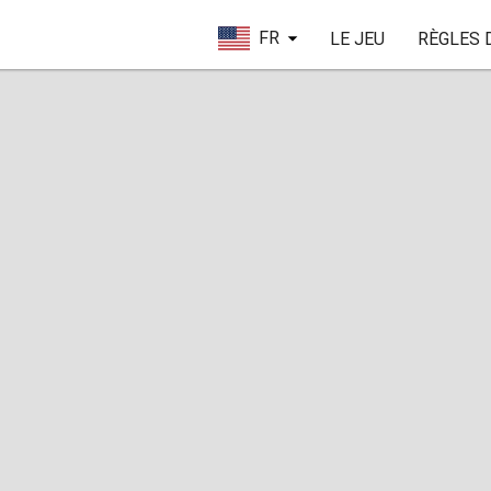
FR
LE JEU
RÈGLES 