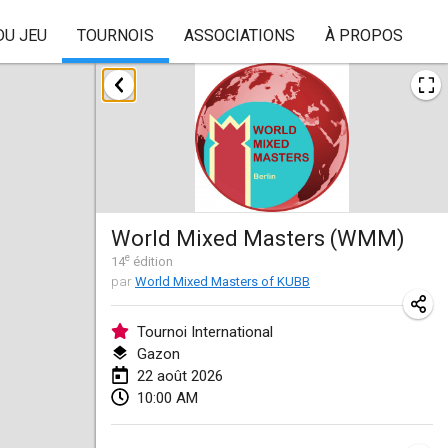
DU JEU
TOURNOIS
ASSOCIATIONS
À PROPOS
août 2026
Beloit Kubb Open
8 août 2026
|
États-Unis
Mighty Kubber
World Mixed Masters (WMM)
8 août 2026
|
Suisse
e
14
édition
par
World Mixed Masters of KUBB
Deutsche Einzel Meisterschaft (DEM)
15 août 2026
|
Allemagne
Tournoi International
Gazon
Kubbtornooi De Rode Lantaarn
22 août 2026
15 août 2026
|
Belgique
10:00 AM
Pennsylvania Kubb Championship