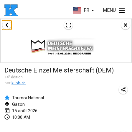
FR
MENU
août 2026
Beloit Kubb Open
8 août 2026
|
États-Unis
Mighty Kubber
Deutsche Einzel Meisterschaft (DEM)
8 août 2026
|
Suisse
e
14
édition
par
kubb-sh
Deutsche Einzel Meisterschaft (DEM)
15 août 2026
|
Allemagne
Tournoi National
Gazon
Kubbtornooi De Rode Lantaarn
15 août 2026
15 août 2026
|
Belgique
10:00 AM
Pennsylvania Kubb Championship