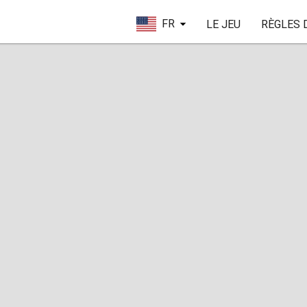
FR
LE JEU
RÈGLES 