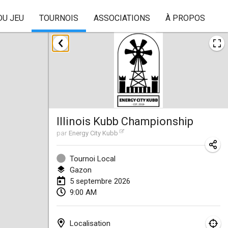
DU JEU
TOURNOIS
ASSOCIATIONS
À PROPOS
août 2026
Beloit Kubb Open
8 août 2026
|
États-Unis
Mighty Kubber
Illinois Kubb Championship
8 août 2026
|
Suisse
par
Energy City Kubb
Deutsche Einzel Meisterschaft (DEM)
15 août 2026
|
Allemagne
Tournoi Local
Gazon
Kubbtornooi De Rode Lantaarn
5 septembre 2026
9:00 AM
15 août 2026
|
Belgique
Pennsylvania Kubb Championship
Localisation