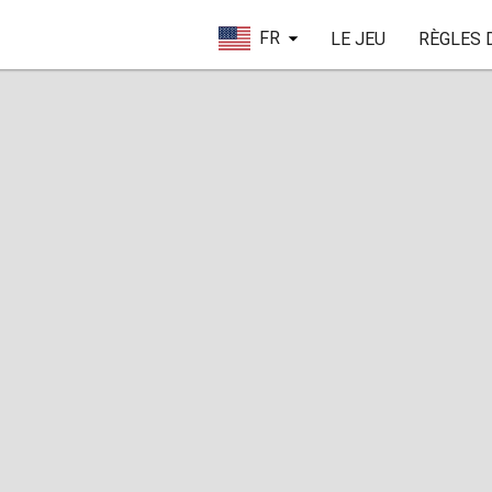
FR
LE JEU
RÈGLES 