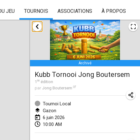
DU JEU
TOURNOIS
ASSOCIATIONS
À PROPOS
janvier 2026
Skuffle for the Shovel
17 janv. 2026
|
États-Unis
Archivé
Skuffle for the Shovel
Kubb Tornooi Jong Boutersem
17 janv. 2026
|
États-Unis
re
1
édition
par
Jong Boutersem
Winterkubb
25 janv. 2026
|
Belgique
Tournoi Local
Gazon
mars 2026
6 juin 2026
10:00 AM
Winter Kubb Mött
1 mars 2026
|
Allemagne