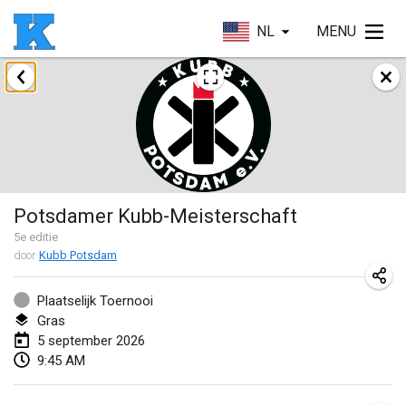
NL
MENU
augustus 2026
Beloit Kubb Open
8 aug. 2026
|
Verenigde Staten
Mighty Kubber
Potsdamer Kubb-Meisterschaft
8 aug. 2026
|
Zwitserland
5
e editie
door
Kubb Potsdam
Deutsche Einzel Meisterschaft (DEM)
15 aug. 2026
|
Duitsland
Plaatselijk Toernooi
Gras
Kubbtornooi De Rode Lantaarn
5 september 2026
15 aug. 2026
|
België
9:45 AM
Pennsylvania Kubb Championship