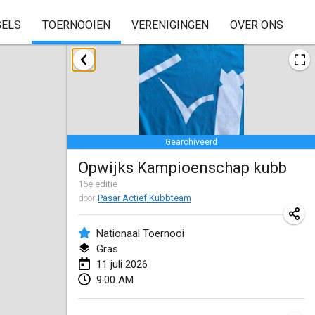
GELS
TOERNOOIEN
VERENIGINGEN
OVER ONS
januari 2026
Skuffle for the Shovel
17 jan. 2026
|
Verenigde Staten
Gearchiveerd
Skuffle for the Shovel
Opwijks Kampioenschap kubb
17 jan. 2026
|
Verenigde Staten
16
e editie
door
Pasar Actief Kubbteam
Winterkubb
25 jan. 2026
|
België
Nationaal Toernooi
Gras
maart 2026
11 juli 2026
9:00 AM
Winter Kubb Mött
1 mrt. 2026
|
Duitsland