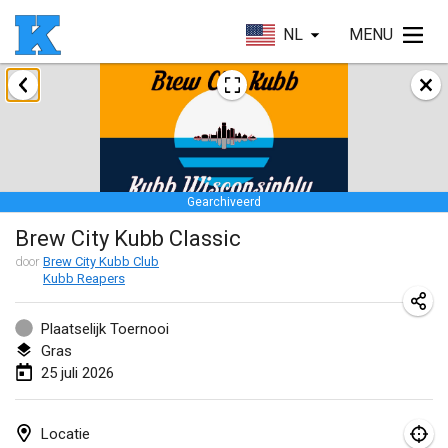
NL
MENU
januari 2026
Skuffle for the Shovel
17 jan. 2026
|
Verenigde Staten
Gearchiveerd
Skuffle for the Shovel
Brew City Kubb Classic
17 jan. 2026
|
Verenigde Staten
door
Brew City Kubb Club
Kubb Reapers
Winterkubb
25 jan. 2026
|
België
Plaatselijk Toernooi
Gras
maart 2026
25 juli 2026
Winter Kubb Mött
1 mrt. 2026
|
Duitsland
Locatie