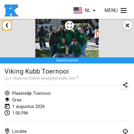
NL
MENU
januari 2026
Skuffle for the Shovel
17 jan. 2026
|
Verenigde Staten
Gearchiveerd
Skuffle for the Shovel
Viking Kubb Toernooi
17 jan. 2026
|
Verenigde Staten
door
Vlaamse Dienst Speelpleinwerk vzw
Winterkubb
25 jan. 2026
|
België
Plaatselijk Toernooi
Gras
1 augustus 2026
maart 2026
1:00 PM
Winter Kubb Mött
1 mrt. 2026
|
Duitsland
Locatie