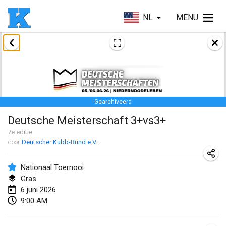
NL
MENU
januari 2026
Skuffle for the Shovel
17 jan. 2026
|
Verenigde Staten
Gearchiveerd
Skuffle for the Shovel
Deutsche Meisterschaft 3+vs3+
17 jan. 2026
|
Verenigde Staten
7
e editie
door
Deutscher Kubb-Bund e.V.
Winterkubb
25 jan. 2026
|
België
Nationaal Toernooi
Gras
maart 2026
6 juni 2026
9:00 AM
Winter Kubb Mött
1 mrt. 2026
|
Duitsland