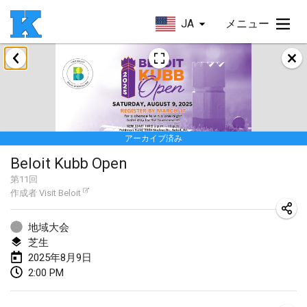
JA
メニュー
2025年1月
Skuffle for the Shovel
2025年1月18日
|
アメリカ合衆国
アーカイブ済み
Lake Superior Ice Festival Kubb Tournament
Beloit Kubb Open
2025年1月25日
|
アメリカ合衆国
第
11
回
作成者
Visit Beloit
Winterkubb
2025年1月26日
|
ベルギー
地域大会
芝生
2025年3月
2025年8月9日
2:00 PM
Kubbtornooi De Rode Lantaarn
2025年3月15日
|
ベルギー