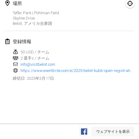
場所
Kubbezen Indoor Kubb Tornooi
Tefler Park | Pohlman Field
2025年3月15日
|
ベルギー
Skyline Drive
Beloit
,
アメリカ合衆国
North Carolina Kubb Championship
2025年3月22日
|
アメリカ合衆国
登録情報
50 USD / チーム
Spring Has Sprung
2 選手s / チーム
2025年3月22日
|
アメリカ合衆国
info@visitbeloit.com
https://www.eventbrite.com/e/2025-beloit-kubb-open-registration-999433692077
KUBB-o-LOCO tornooi
2025年3月17日
締切日
:
2025年3月29日
|
ベルギー
2025年4月
Café Den Hoek Kubb Tornooi
2025年4月5日
|
ベルギー
リスト表示
ウェブサイトを表示
表示中
116
トーナメント
Kubb Tornooi KSA Zulte